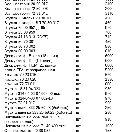
Вал-шестерня 20 50 017
шт
2100
Вал-шестерня 72 50 008
шт
2000
Вал-шестерня 72 51 041
шт
3140
Втулка
шкворня 20 30 100
шт
450
Втулка
шкворня ВП 70 30 017
шт
460
Втулка 23 00 952 д=85
шт
870
Втулка 23 00 959
шт
700
Втулка 41.18.013 (75*75)
шт
715
Втулка 50 70 001
шт
450
Втулка 50 70 002
шт
550
Втулка 60 00 003
шт
610
Диск демпф. Bosch (18 шлиц)
шт
6000
Диск демпф. ВП (16 шлиц)
шт
6000
Диск демпф. ПСМ (21 шлиц)
шт
6000
Колба ПГА не заправленная
шт
5500
Крышка 70 20 016
шт
620
Крышка 70 20 020
шт
1330
Крышка 72 50 011
шт
600
Муфта 18 31 04 023
шт
930
Муфта 314-04-03 07 002-00 псм
шт
970
Муфта 314-04-03 07 002-10
шт
970
Муфта 72 51 017
шт
950
Муфта шлиц 333.25.69.23 (бабочка)
шт
250
Муфта шпонка 333.25.69.23 (бабочка)
шт
250
Наконечник в сборе 2040303 (гц
шт
910
поворота колес)
Наконечник в сборе 71.40.400 тяги
шт
1050
Ось сателлита
20 30 032
шт
158