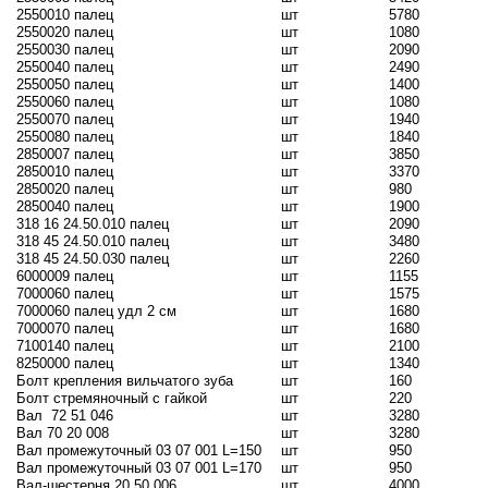
2550010 палец
шт
5780
2550020 палец
шт
1080
2550030 палец
шт
2090
2550040 палец
шт
2490
2550050 палец
шт
1400
2550060 палец
шт
1080
2550070 палец
шт
1940
2550080 палец
шт
1840
2850007 палец
шт
3850
2850010 палец
шт
3370
2850020 палец
шт
980
2850040 палец
шт
1900
318 16 24.50.010 палец
шт
2090
318 45 24.50.010 палец
шт
3480
318 45 24.50.030 палец
шт
2260
6000009 палец
шт
1155
7000060 палец
шт
1575
7000060 палец удл 2 см
шт
1680
7000070 палец
шт
1680
7100140 палец
шт
2100
8250000 палец
шт
1340
Болт крепления вильчатого зуба
шт
160
Болт стремяночный с гайкой
шт
220
Вал
72 51 046
шт
3280
Вал 70 20 008
шт
3280
Вал промежуточный 03 07 001 L=150
шт
950
Вал промежуточный 03 07 001 L=170
шт
950
Вал-шестерня 20 50 006
шт
4000